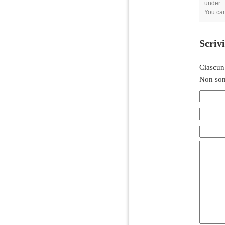
under .
You can
Scriv
Ciascun
Non son