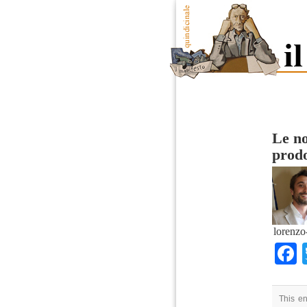
Le no
prodo
lorenzo
This e