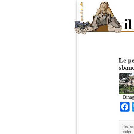
Le pe
sban
Binag
This en
under .