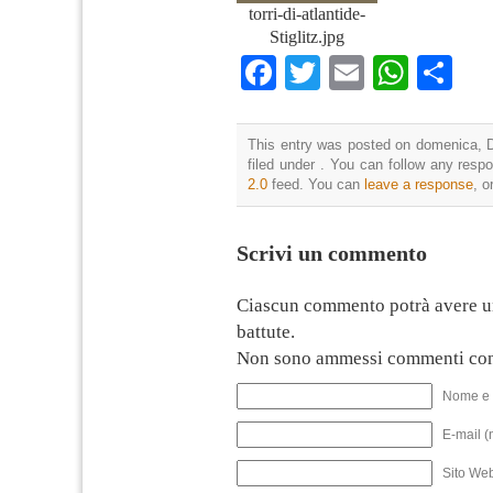
torri-di-atlantide-
Stiglitz.jpg
Facebook
Twitter
Email
What
Co
This entry was posted on domenica, D
filed under . You can follow any resp
2.0
feed. You can
leave a response
, o
Scrivi un commento
Ciascun commento potrà avere u
battute.
Non sono ammessi commenti con
Nome e 
E-mail (
Sito We