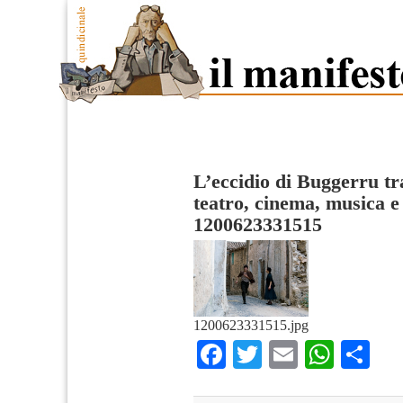
L’eccidio di Buggerru tra
teatro, cinema, musica e
1200623331515
1200623331515.jpg
Facebook
Twitter
Email
What
Co