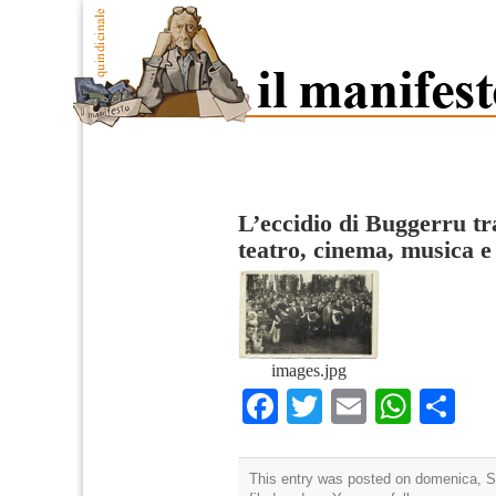
L’eccidio di Buggerru tra
teatro, cinema, musica e
images.jpg
Facebook
Twitter
Email
What
Co
This entry was posted on domenica, S