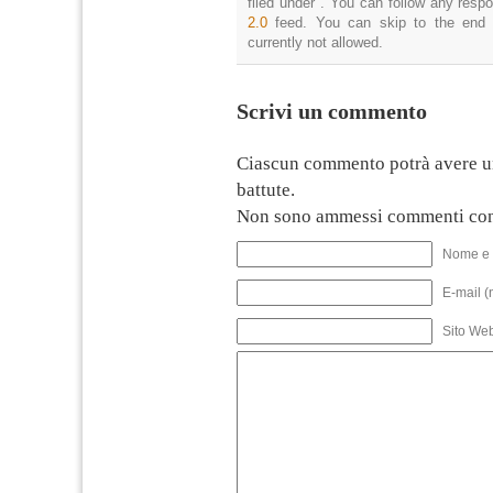
filed under . You can follow any resp
2.0
feed. You can skip to the end 
currently not allowed.
Scrivi un commento
Ciascun commento potrà avere u
battute.
Non sono ammessi commenti con
Nome e 
E-mail (
Sito We