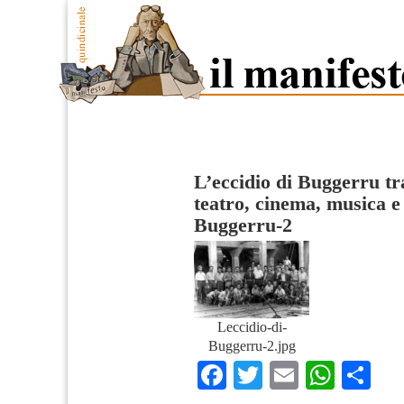
L’eccidio di Buggerru tra
teatro, cinema, musica e
Buggerru-2
Leccidio-di-
Buggerru-2.jpg
Facebook
Twitter
Email
What
Co