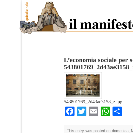
L’economia sociale per 
543801769_2d43ae3158_
543801769_2d43ae3158_z.jpg
Facebook
Twitter
Email
What
Co
This entry was posted on domenica, Ma