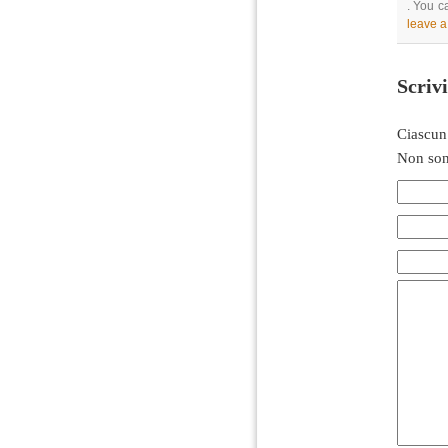
. You c
leave 
Scriv
Ciascun
Non son