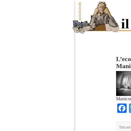
L’eco
Mani
Manicom
This en