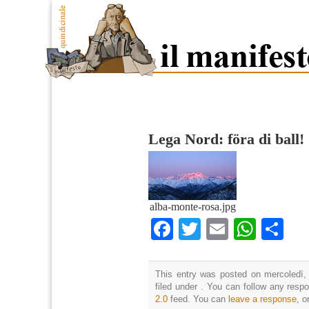
Lega Nord: föra di ball!
alba-monte-rosa.jpg
Facebook
Twitter
Email
What
Co
This entry was posted on mercoledì,
filed under . You can follow any resp
2.0
feed. You can
leave a response
, o