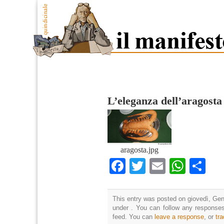
L’eleganza dell’aragosta
aragosta.jpg
Facebook
Twitter
Email
What
Co
This entry was posted on giovedì, Genn
under . You can follow any responses
feed. You can
leave a response
, or
tr