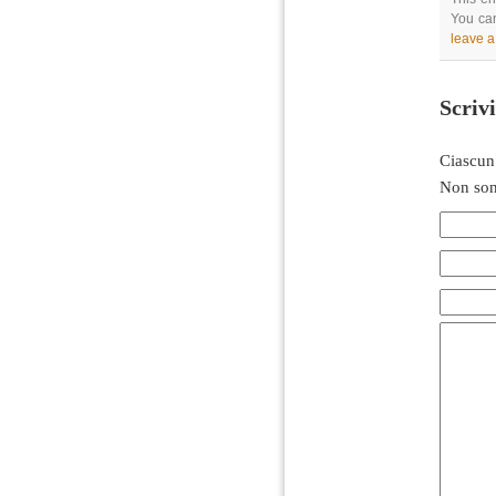
You can
leave 
Scriv
Ciascun
Non son