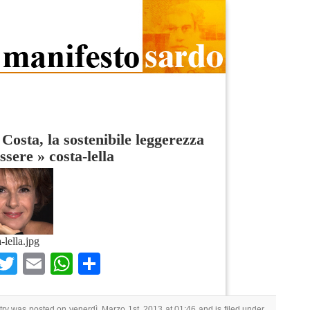
 Costa, la sostenibile leggerezza
essere
»
costa-lella
-lella.jpg
Facebook
Twitter
Email
WhatsApp
Condividi
try was posted on venerdì, Marzo 1st, 2013 at 01:46 and is filed under .