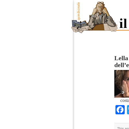
Lella
dell’
costa
This en