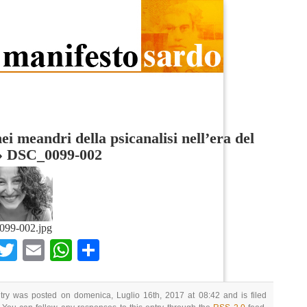
ei meandri della psicanalisi nell’era del
»
DSC_0099-002
99-002.jpg
Facebook
Twitter
Email
WhatsApp
Condividi
try was posted on domenica, Luglio 16th, 2017 at 08:42 and is filed