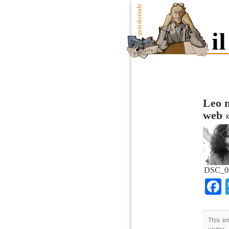
Leo n
web
DSC_00
This en