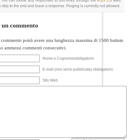
 You can follow any responses to this entry through the
RSS 2.0
feed.
 skip to the end and leave a response. Pinging is currently not allowed.
i un commento
 commento potrà avere una lunghezza massima di 1500 battute.
o ammessi commenti consecutivi.
Nome e Cognomeobbligatorio
E-mail (non verrà pubblicata) obbligatorio
Sito Web