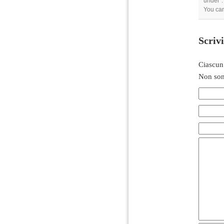
under .
You can
Scriv
Ciascun
Non son