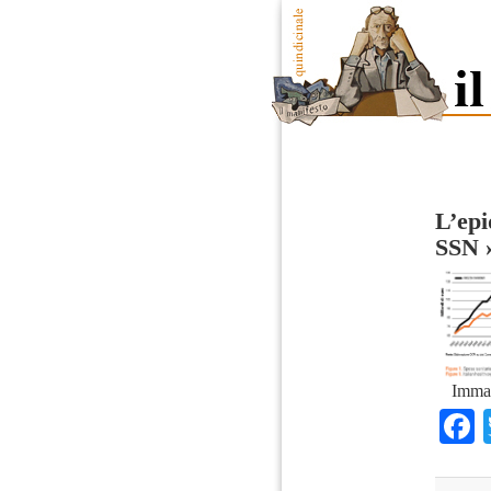
L’epi
SSN
Imma