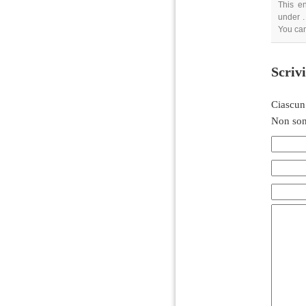
This e
under .
You can
Scriv
Ciascun
Non son