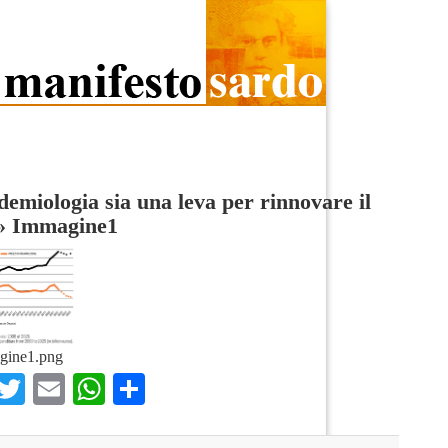
demiologia sia una leva per rinnovare il
»
Immagine1
gine1.png
Facebook
Twitter
Email
WhatsApp
Condividi