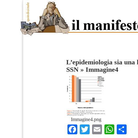
L’epidemiologia sia una 
SSN
»
Immagine4
Immagine4.png
Facebook
Twitter
Email
What
Co