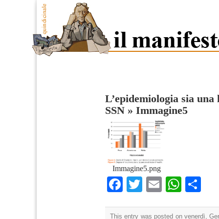
L’epidemiologia sia una 
SSN
»
Immagine5
Immagine5.png
Facebook
Twitter
Email
What
Co
This entry was posted on venerdì, Gen