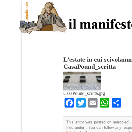
L’estate in cui scivolam
CasaPound_scritta
CasaPound_scritta.jpg
Facebook
Twitter
Email
What
Co
This entry was posted on mercoledì,
filed under . You can follow any resp