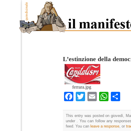
L’estinzione della democ
ferrara.jpg
Facebook
Twitter
Email
What
Co
This entry was posted on giovedì, Mar
under . You can follow any responses
feed. You can
leave a response
, or
tr