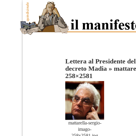
Lettera al Presidente del
decreto Madia
»
mattare
258×2581
mattarella-sergio-
imago-
258x2581.jpg