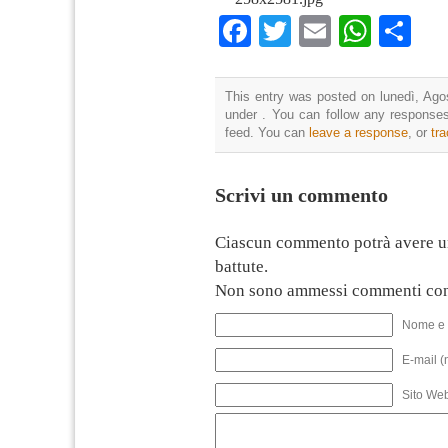
Facebook
Twitter
Email
What
Co
This entry was posted on lunedì, Agos
under . You can follow any responses
feed. You can
leave a response
, or
tr
Scrivi un commento
Ciascun commento potrà avere u
battute.
Non sono ammessi commenti con
Nome e 
E-mail (
Sito We