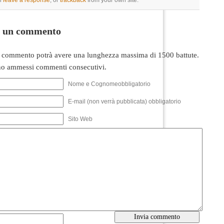
n
leave a response
, or
trackback
from your own site.
i un commento
 commento potrà avere una lunghezza massima di 1500 battute.
o ammessi commenti consecutivi.
Nome e Cognomeobbligatorio
E-mail (non verrà pubblicata) obbligatorio
Sito Web