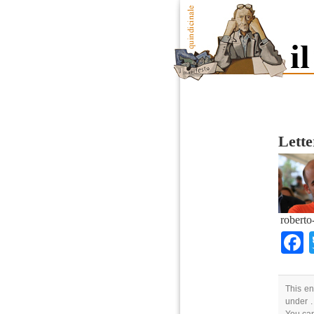
Lette
roberto
This en
under .