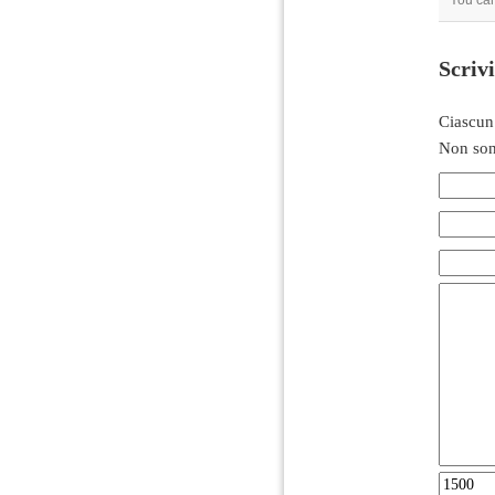
You ca
Scriv
Ciascun
Non son