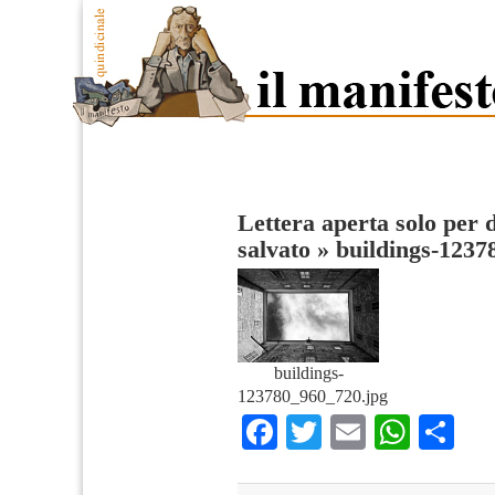
Lettera aperta solo per d
salvato
»
buildings-123
buildings-
123780_960_720.jpg
Facebook
Twitter
Email
What
Co