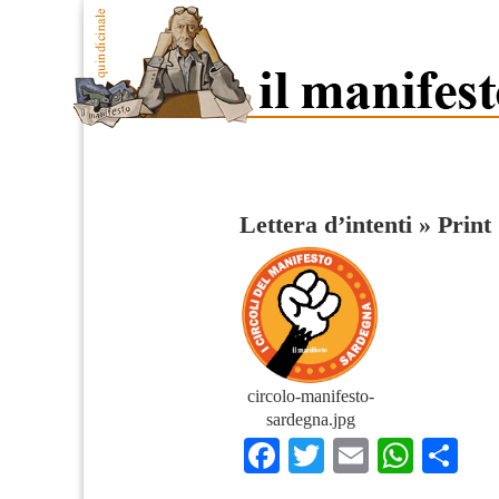
Lettera d’intenti
»
Print
circolo-manifesto-
sardegna.jpg
Facebook
Twitter
Email
What
Co