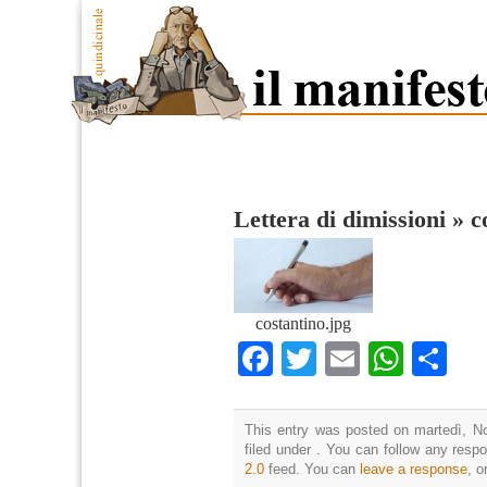
Lettera di dimissioni
»
c
costantino.jpg
Facebook
Twitter
Email
What
Co
This entry was posted on martedì, N
filed under . You can follow any resp
2.0
feed. You can
leave a response
, o