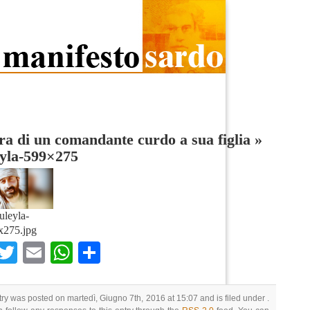
ra di un comandante curdo a sua figlia
»
eyla-599×275
uleyla-
x275.jpg
Facebook
Twitter
Email
WhatsApp
Condividi
try was posted on martedì, Giugno 7th, 2016 at 15:07 and is filed under .