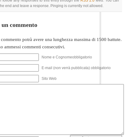
 follow any responses to this entry through the
RSS 2.0
feed. You can
 the end and leave a response. Pinging is currently not allowed.
i un commento
 commento potrà avere una lunghezza massima di 1500 battute.
o ammessi commenti consecutivi.
Nome e Cognomeobbligatorio
E-mail (non verrà pubblicata) obbligatorio
Sito Web