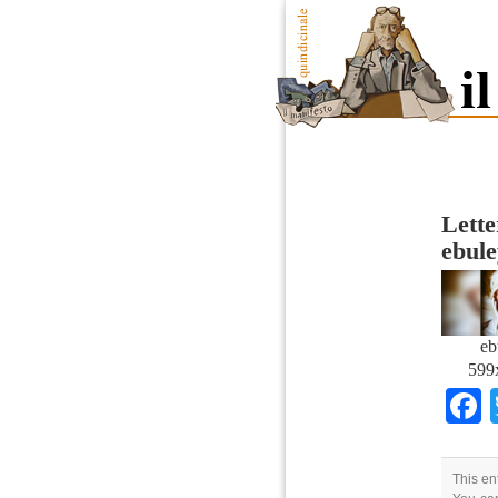
Lette
ebul
eb
599
This en