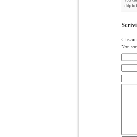
You can
skip to
Scriv
Ciascun
Non son