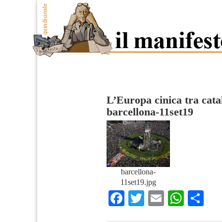
L’Europa cinica tra cata
barcellona-11set19
barcellona-
11set19.jpg
Facebook
Twitter
Email
What
Co