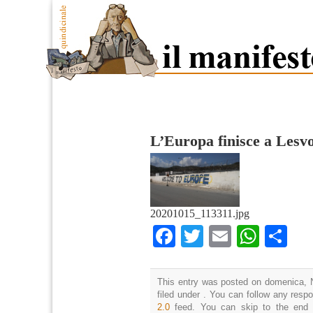
L’Europa finisce a Lesv
20201015_113311.jpg
Facebook
Twitter
Email
What
Co
This entry was posted on domenica, 
filed under . You can follow any resp
2.0
feed. You can skip to the end 