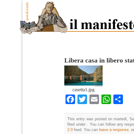
Libera casa in libero sta
casetta1.jpg
Facebook
Twitter
Email
What
Co
This entry was posted on martedì, Se
filed under . You can follow any resp
2.0
feed. You can
leave a response
, o