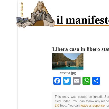
Libera casa in libero sta
casetta.jpg
Facebook
Twitter
Email
What
Co
This entry was posted on lunedì, Se
filed under . You can follow any resp
2.0
feed. You can
leave a response
, o