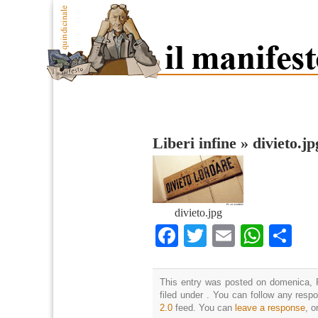
Liberi infine
»
divieto.jp
divieto.jpg
Facebook
Twitter
Email
What
Co
This entry was posted on domenica, F
filed under . You can follow any resp
2.0
feed. You can
leave a response
, o