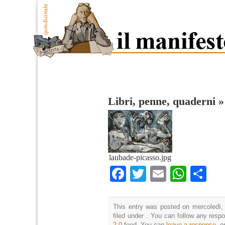
Libri, penne, quaderni
laubade-picasso.jpg
Facebook
Twitter
Email
What
Co
This entry was posted on mercoledì,
filed under . You can follow any resp
2.0
feed. You can
leave a response
, o