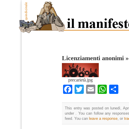
Licenziamenti anonimi
precarietà.jpg
Facebook
Twitter
Email
What
Co
This entry was posted on lunedì, Apri
under . You can follow any responses
feed. You can
leave a response
, or
tr