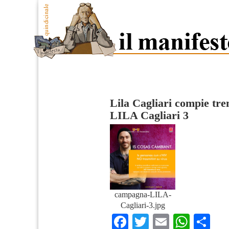
Lila Cagliari compie tre
LILA Cagliari 3
campagna-LILA-
Cagliari-3.jpg
Facebook
Twitter
Email
What
Co