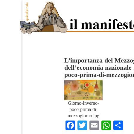
L’importanza del Mezzog
dell’economia nazionale
poco-prima-di-mezzogio
Giorno-Inverno-
poco-prima-di-
mezzogiorno.jpg
Facebook
Twitter
Email
What
Co