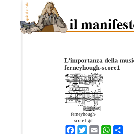
L’importanza della mus
ferneyhough-score1
ferneyhough-
score1.gif
Facebook
Twitter
Email
What
Co