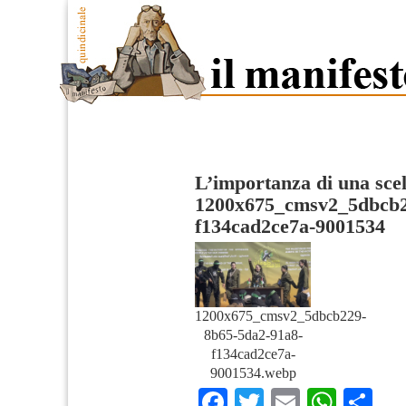
L’importanza di una scel
1200x675_cmsv2_5dbcb2
f134cad2ce7a-9001534
1200x675_cmsv2_5dbcb229-
8b65-5da2-91a8-
f134cad2ce7a-
9001534.webp
Facebook
Twitter
Email
What
Co