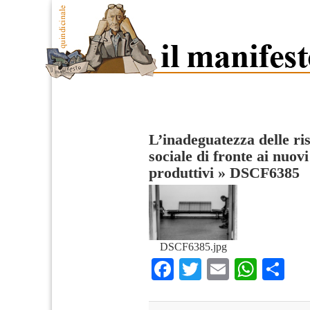
L’inadeguatezza delle ris
sociale di fronte ai nuov
produttivi
»
DSCF6385
DSCF6385.jpg
Facebook
Twitter
Email
What
Co