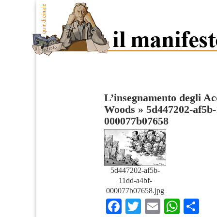
L’insegnamento degli Ac
Woods
»
5d447202-af5b-
000077b07658
5d447202-af5b-
11dd-a4bf-
000077b07658.jpg
Facebook
Twitter
Email
What
Co