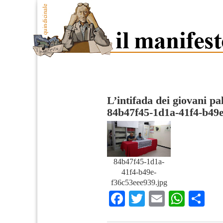
L’intifada dei giovani pa
84b47f45-1d1a-41f4-b49
84b47f45-1d1a-
41f4-b49e-
f36c53eee939.jpg
Facebook
Twitter
Email
What
Co