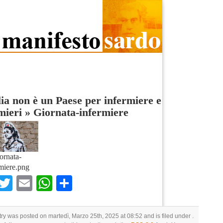
lia non è un Paese per infermiere e
mieri
»
Giornata-infermiere
ornata-
miere.png
Facebook
Twitter
Email
WhatsApp
Condividi
try was posted on martedì, Marzo 25th, 2025 at 08:52 and is filed under .