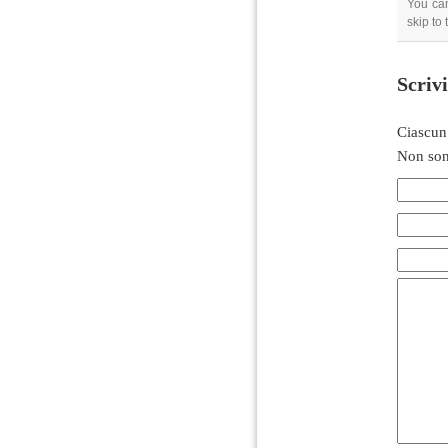
You can
skip to
Scriv
Ciascun
Non son