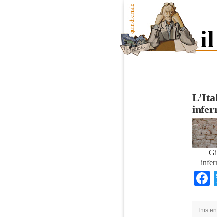
L’Ita
infer
Gi
infer
This en