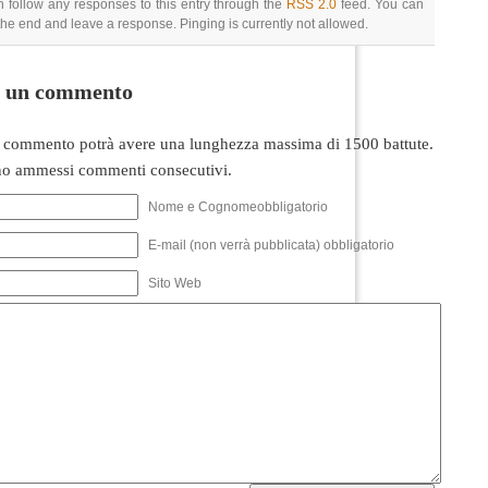
 follow any responses to this entry through the
RSS 2.0
feed. You can
 the end and leave a response. Pinging is currently not allowed.
i un commento
 commento potrà avere una lunghezza massima di 1500 battute.
o ammessi commenti consecutivi.
Nome e Cognomeobbligatorio
E-mail (non verrà pubblicata) obbligatorio
Sito Web