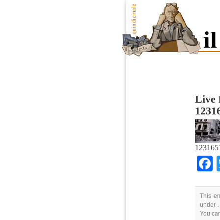
Live
1231
123165
This en
under .
You ca