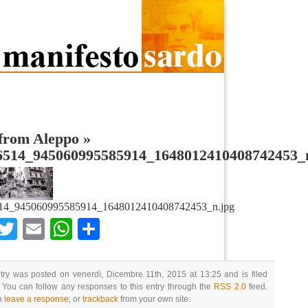
 from Aleppo
»
6514_945060995585914_1648012410408742453_
14_945060995585914_1648012410408742453_n.jpg
Facebook
Twitter
Email
WhatsApp
Condividi
try was posted on venerdì, Dicembre 11th, 2015 at 13:25 and is filed
 You can follow any responses to this entry through the
RSS 2.0
feed.
n
leave a response
, or
trackback
from your own site.