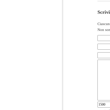
Scriv
Ciascun
Non son