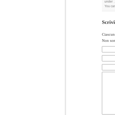
under .
You can
Scriv
Ciascun
Non son