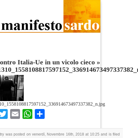
ontro Italia-Ue in un vicolo cieco
»
1310_1558108817597152_336914673497337382_
10_1558108817597152_336914673497337382_n.jpg
Facebook
Twitter
Email
WhatsApp
Condividi
try was posted on venerdì, Novembre 16th, 2018 at 10:25 and is filed