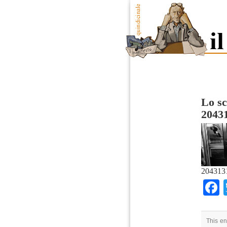
Lo sc
2043
204313
This en