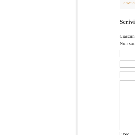
leave 
Scriv
Ciascun
Non son