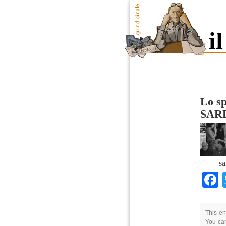
Lo sp
SAR
sa
This en
You can