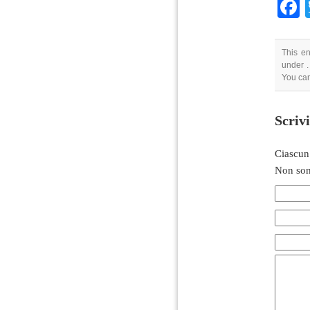
This en
under .
You can
Scriv
Ciascun
Non son