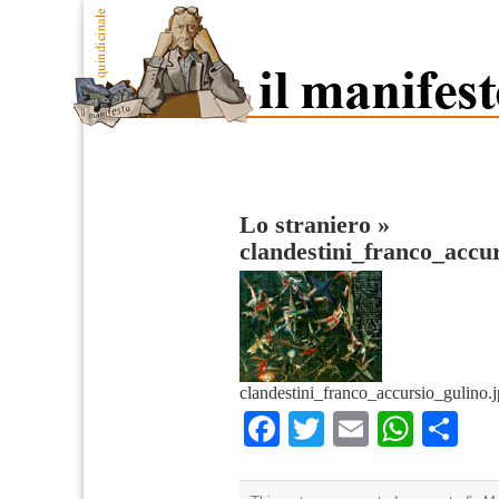
Lo straniero
»
clandestini_franco_accu
clandestini_franco_accursio_gulino.
Facebook
Twitter
Email
What
Co