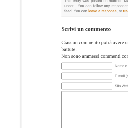
This entry was posted on martedì, Ma
under . You can follow any responses
feed. You can
leave a response
, or
tr
Scrivi un commento
Ciascun commento potrà avere u
battute.
Non sono ammessi commenti con
Nome e 
E-mail (
Sito We