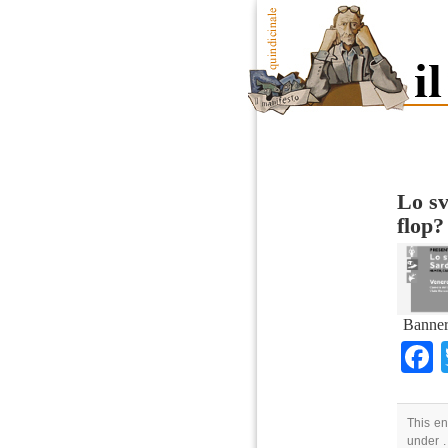
Lo sv
flop?
Banner
This en
under .