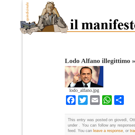
Lodo Alfano illegittimo
lodo_alfano.jpg
Facebook
Twitter
Email
What
Co
This entry was posted on giovedì, Ott
under . You can follow any responses
feed. You can
leave a response
, or
tr