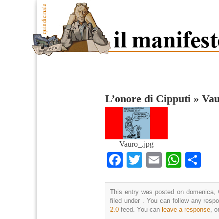
L’onore di Cipputi
»
Vau
Vauro_.jpg
Facebook
Twitter
Email
What
Co
This entry was posted on domenica, 
filed under . You can follow any resp
2.0
feed. You can
leave a response
, o