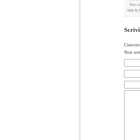
. You c
skip to
Scriv
Ciascun
Non son