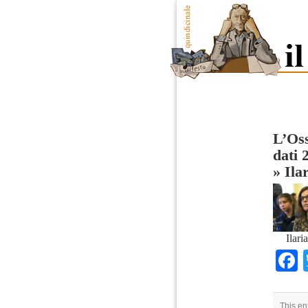
L’Oss
dati 
»
Ila
Ilari
This en