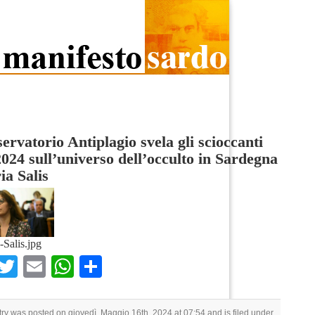
ervatorio Antiplagio svela gli scioccanti
2024 sull’universo dell’occulto in Sardegna
ria Salis
a-Salis.jpg
Facebook
Twitter
Email
WhatsApp
Condividi
try was posted on giovedì, Maggio 16th, 2024 at 07:54 and is filed under