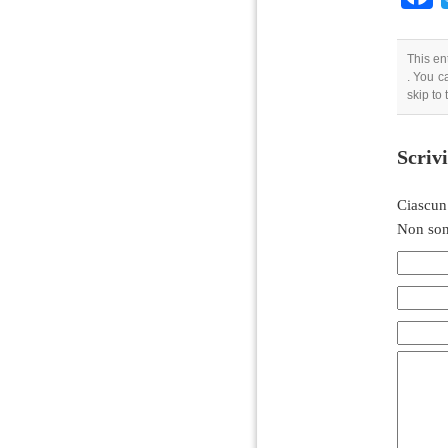
This en
. You c
skip to
Scriv
Ciascun
Non son