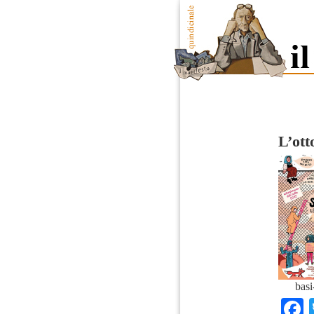
L’ott
basi