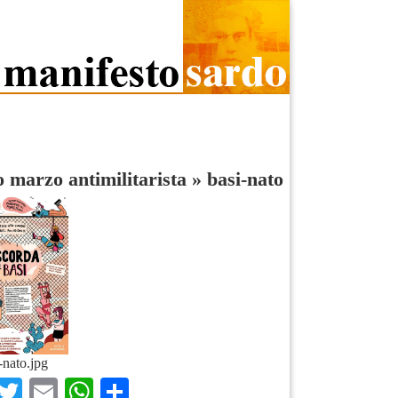
o marzo antimilitarista
»
basi-nato
-nato.jpg
Facebook
Twitter
Email
WhatsApp
Condividi