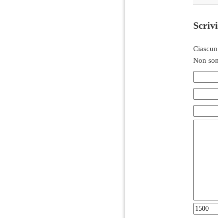
Scriv
Ciascun
Non son