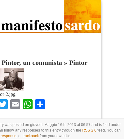
 Pintor, un comunista
»
Pintor
tor-2.jpg
Facebook
Twitter
Email
WhatsApp
Condividi
try was posted on giovedì, Maggio 16th, 2013 at 06:57 and is filed under
an follow any responses to this entry through the
RSS 2.0
feed. You can
a response
, or
trackback
from your own site.