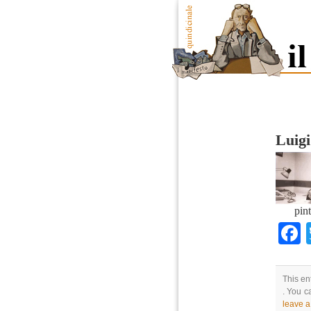
Luigi
pin
This en
. You c
leave 