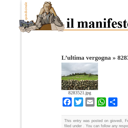
L’ultima vergogna
»
828
8283521.jpg
Facebook
Twitter
Email
What
Co
This entry was posted on giovedì, F
filed under . You can follow any resp