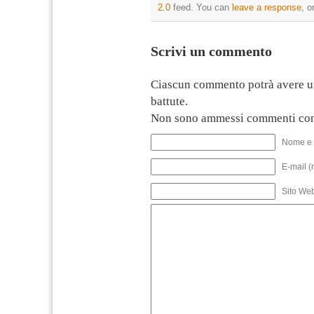
2.0
feed. You can
leave a response
, o
Scrivi un commento
Ciascun commento potrà avere u
battute.
Non sono ammessi commenti con
Nome e 
E-mail (
Sito We